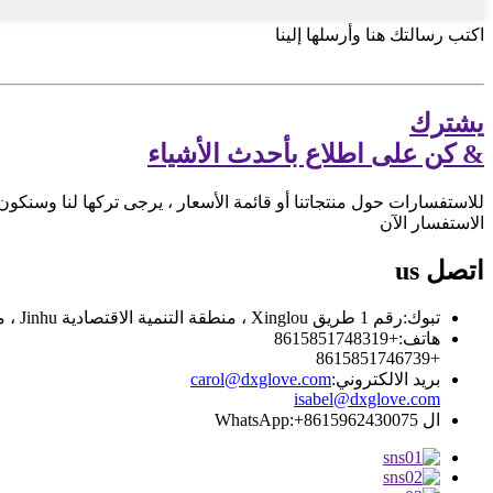
اكتب رسالتك هنا وأرسلها إلينا
يشترك
& كن على اطلاع بأحدث الأشياء
للاستفسارات حول منتجاتنا أو قائمة الأسعار ، يرجى تركها لنا وسنكون على
الاستفسار الآن
اتصل
us
تبوك:
رقم 1 طريق Xinglou ، منطقة التنمية الاقتصادية Jinhu ، مقاطعة Jiangsu
هاتف:
+8615851748319
+8615851746739
بريد الالكتروني:
carol@dxglove.com
isabel@dxglove.com
ال WhatsApp:
+8615962430075