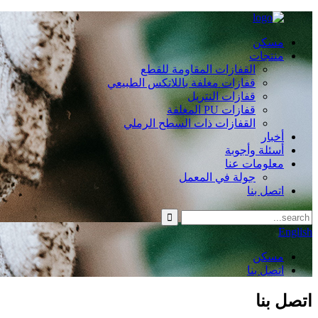
مسكن
منتجات
القفازات المقاومة للقطع
قفازات مغلفة باللاتكس الطبيعي
قفازات النتريل
قفازات PU المغلفة
القفازات ذات السطح الرملي
أخبار
أسئلة وأجوبة
معلومات عنا
جولة في المعمل
اتصل بنا
English
مسكن
اتصل بنا
اتصل بنا