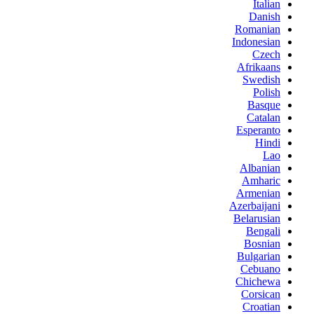
Italian
Danish
Romanian
Indonesian
Czech
Afrikaans
Swedish
Polish
Basque
Catalan
Esperanto
Hindi
Lao
Albanian
Amharic
Armenian
Azerbaijani
Belarusian
Bengali
Bosnian
Bulgarian
Cebuano
Chichewa
Corsican
Croatian