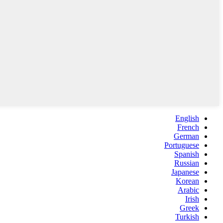
English
French
German
Portuguese
Spanish
Russian
Japanese
Korean
Arabic
Irish
Greek
Turkish