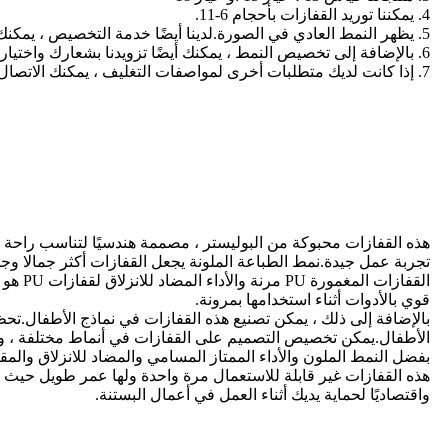
4. يمكننا توريد القفازات بأحجام 6-11.
5. يظهر النمط العادي في الصورة.لدينا أيضًا خدمة التخصيص ، يمكنك تقديم أنماط ما تريد.
6. بالإضافة إلى تخصيص النمط ، يمكنك أيضًا تزويدنا بشعارك واختيار أنواع مختلفة من الطباعة الحريرية للطباعة أو نقل الحرارة.
7. إذا كانت لديك متطلبات أخرى لمواصفات التغليف ، يمكنك الاتصال بنا لإجراء التغييرات.نقدم أيضًا تخصيص الأنماط والشعارات للحقائب والصناديق.
هذه القفازات محبوكة من البوليستر ، مصممة هندسيًا لتناسب راحة ا
تجربة عمل جيدة.نمط الطباعة الملونة يجعل القفازات أكثر جمالا وجاذ
القفا
قوي بالأدوات أثناء استخدامها بمرونة.
بالإضافة إلى ذلك ، يمكن تصنيع هذه القفازات في نماذج الأطفال.تحظ
الأطفال.يمكن تخصيص التصميم على القفازات في أنماط مختلفة ، 
بفضل النمط الملون والأداء الممتاز المسامي والمضاد للانزلاق والمقاوم للاهتراء ، تعتبر قفازات U
هذه القفازات غير قابلة للاستعمال مرة واحدة ولها عمر طويل حيث يم
واقتصاديًا لحماية يديك أثناء العمل في أعمال البستنة.