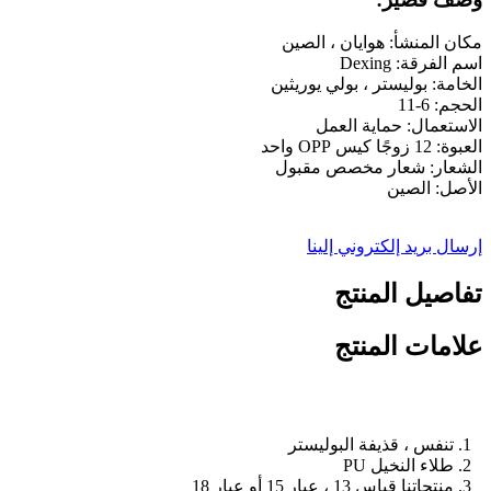
مكان المنشأ: هوايان ، الصين
اسم الفرقة: Dexing
الخامة: بوليستر ، بولي يوريثين
الحجم: 6-11
الاستعمال: حماية العمل
العبوة: 12 زوجًا كيس OPP واحد
الشعار: شعار مخصص مقبول
الأصل: الصين
إرسال بريد إلكتروني إلينا
تفاصيل المنتج
علامات المنتج
1. تنفس ، قذيفة البوليستر
2. طلاء النخيل PU
3. منتجاتنا قياس 13 ، عيار 15 أو عيار 18