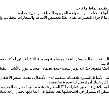
ليد.قفازات البوليستر ناعمة ومسامية ومريحة للارتداء.حتى لو كنت تعم
بية.
زات المغمورة PU مرنة والأداء المضاد للانزلاق لقفازات PU هو أيضًا متفوق جدًا.إنه يوفر قبضة جيدة لض
ى الأنماط المثيرة للاهتمام بشعبية لدى الأطفال ، بحيث يشعر الأطفال 
ولكن عليك أن ترسل لنا صورة مخصصة.
P المطبوعة هذه مثالية لقفازات الحديقة.
كن الاستمرار في استخدامها بعد غسلها في الماء.إنها تحمي راحة يديك و