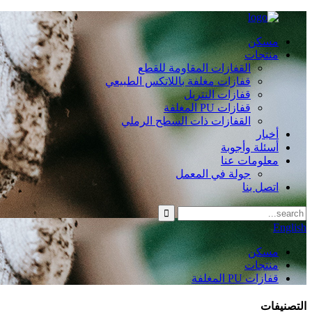
مسكن
منتجات
القفازات المقاومة للقطع
قفازات مغلفة باللاتكس الطبيعي
قفازات النتريل
قفازات PU المغلفة
القفازات ذات السطح الرملي
أخبار
أسئلة وأجوبة
معلومات عنا
جولة في المعمل
اتصل بنا
English
مسكن
منتجات
قفازات PU المغلفة
التصنيفات